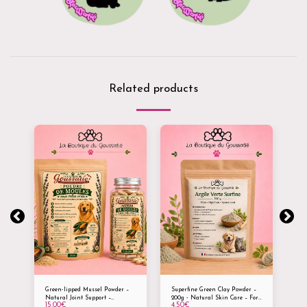
Related products
Green-lipped Mussel Powder –
Superfine Green Clay Powder –
100
Natural Joint Support –
200g - Natural Skin Care – For
Bea
15.00
€
4.50
€
4.
Mobility, comfort and joint well-
all animals
Boo