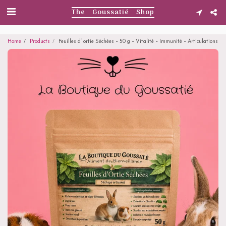
. . .
The Goussatié Shop
Home
Products
Feuilles d’ ortie Séchées – 50 g – Vitalité – Immunité – Articulations