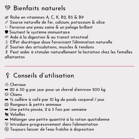
💚 Bienfaits naturels
🌿 Riche en vitamines A, C, K, B2, B5 & B9
🦴 Source naturelle de fer, calcium, potassium & silice
✨ Favorise une peau saine & un pelage brillant
🛡️ Soutient le système immunitaire
🌱 Aide à la digestion & au transit intestinal
💧 Effet diurétique doux favorisant l’élimination naturelle
🦵 Soutien des articulations, muscles & tendons
🍼 Peut aider à stimuler naturellement la lactation chez les femelles
allaitantes
🥄 Conseils d’utilisation
🐴 Chevaux
➡️ 20 à 30 g par jour pour un cheval d’environ 500 kg
🐶 Chiens
➡️ ½ cuillère à café par 10 kg de poids corporel / jour
🐹 Rongeurs & petits animaux
➡️ Une petite pincée, 2 à 3 fois par semaine
🐔 Volailles
➡️ Mélanger une petite quantité à la ration quotidienne
💡 Introduire progressivement dans l’alimentation
🚰 Toujours laisser de l’eau fraîche à disposition