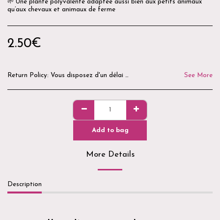
🌱 Une plante polyvalente adaptée aussi bien aux petits animaux
qu’aux chevaux et animaux de ferme
2.50
€
Return Policy:
Vous disposez d'un délai de 14 jours après réception de votre commande pour demander un retour. Les produits doivent être neufs, non utilisés, non ouverts et dans leur emballage d'origine. Pour des raisons d'hygiène et de sécurité, les produits ouverts, utilisés ou personnalisés ne peuvent être ni repris ni remboursés. Avant tout retour, merci de nous contacter par e-mail ou via notre formulaire de contact afin d'obtenir les modalités de retour. Les frais de retour restent à la charge du client, sauf en cas d'erreur de préparation ou de produit défectueux. La Boutique du Goussatié vous remercie de votre confiance. 🌿🐾
See More
Add to bag
More Details
Description