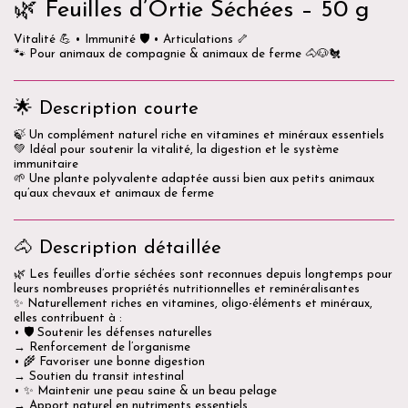
🌿 Feuilles d’Ortie Séchées – 50 g
Vitalité 💪 • Immunité 🛡️ • Articulations 🦴
🐾 Pour animaux de compagnie & animaux de ferme 🐴🐶🐔
🌟 Description courte
🍃 Un complément naturel riche en vitamines et minéraux essentiels
💚 Idéal pour soutenir la vitalité, la digestion et le système
immunitaire
🌱 Une plante polyvalente adaptée aussi bien aux petits animaux
qu’aux chevaux et animaux de ferme
🐴 Description détaillée
🌿 Les feuilles d’ortie séchées sont reconnues depuis longtemps pour
leurs nombreuses propriétés nutritionnelles et reminéralisantes
✨ Naturellement riches en vitamines, oligo-éléments et minéraux,
elles contribuent à :
• 🛡️ Soutenir les défenses naturelles
→ Renforcement de l’organisme
• 🌾 Favoriser une bonne digestion
→ Soutien du transit intestinal
• ✨ Maintenir une peau saine & un beau pelage
→ Apport naturel en nutriments essentiels