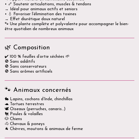
• 🦴 Soutenir articulations, muscles & tendons
→ Idéal pour animaux actifs et seniors
• 💧 Favoriser l’élimination des toxines
→ Effet diurétique doux naturel
🐾 Une plante complète et polyvalente pour accompagner le bien-
être quotidien de nombreux animaux
🌿 Composition
✔️ 100 % feuilles d’ortie séchées 🌱
🚫 Sans additifs
🚫 Sans conservateurs
🚫 Sans arômes artificiels
🐾 Animaux concernés
🐇 Lapins, cochons d’Inde, chinchillas
🐢 Tortues terrestres
🕊️ Oiseaux (perruches, canaris…)
🐔 Poules & volailles
🐶 Chiens
🐴 Chevaux & poneys
🐐 Chèvres, moutons & animaux de ferme