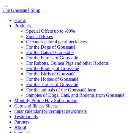
. . .
The Goussatié Shop
Home
Products
Special Offers up to -80%
Special Boxes
Océane's natural pearl necklaces
For the Dogs of Goussatié
For the Cats of Goussatié
For the Ferrets of Goussatié
For Rabbits, Guinea Pigs and other Rodents
For the Poultry of Goussatié
For the Birds of Goussatié
For the Horses of Goussatié
For the Turtles of Goussatié
For the animals of the Goussatié farm
Samples of Dogs, Cats, and Rodents from Goussatié
Monthly Prairie Hay Subscription
Care and Illness Sheets
lunar calendar for vermipet dewormers
Testimonials
Partners
About
Contact