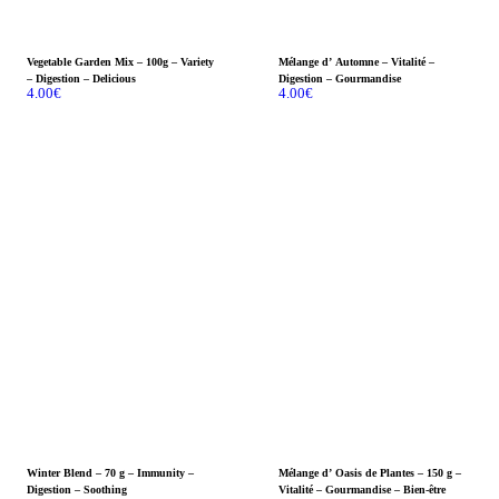
Vegetable Garden Mix – 100g – Variety
Mélange d’ Automne – Vitalité –
– Digestion – Delicious
Digestion – Gourmandise
4.00
€
4.00
€
Winter Blend – 70 g – Immunity –
Mélange d’ Oasis de Plantes – 150 g –
Digestion – Soothing
Vitalité – Gourmandise – Bien-être