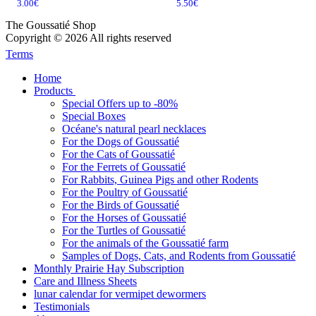
3.00
€
5.50
€
The Goussatié Shop
Copyright © 2026 All rights reserved
Terms
Home
Products
Special Offers up to -80%
Special Boxes
Océane's natural pearl necklaces
For the Dogs of Goussatié
For the Cats of Goussatié
For the Ferrets of Goussatié
For Rabbits, Guinea Pigs and other Rodents
For the Poultry of Goussatié
For the Birds of Goussatié
For the Horses of Goussatié
For the Turtles of Goussatié
For the animals of the Goussatié farm
Samples of Dogs, Cats, and Rodents from Goussatié
Monthly Prairie Hay Subscription
Care and Illness Sheets
lunar calendar for vermipet dewormers
Testimonials