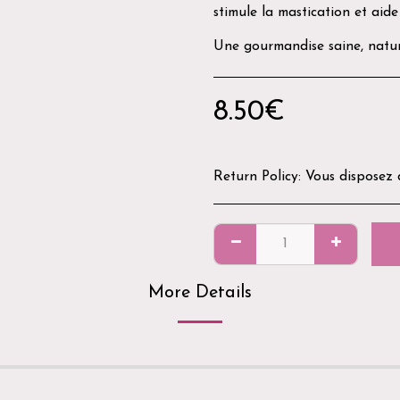
stimule la mastication et aide
Une gourmandise saine, nature
8.50
€
Return Policy:
Vous disposez d'un délai de 14 jours après réception de votre commande pour demander un retour. Les produits doivent être neufs, non utilisés, non ouverts et dans leur emballage d'origine. Pour des raisons d'hygiène et de sécurité, les produits ouverts, utilisés ou personnalisés ne peuvent être ni r
More Details