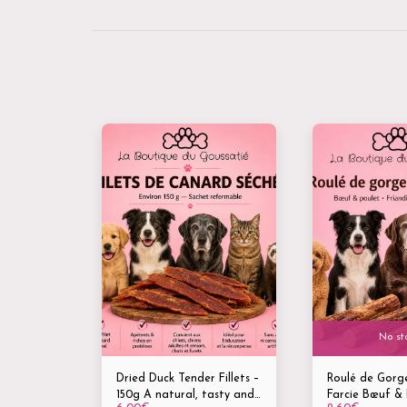
No st
Dried Duck Tender Fillets –
Roulé de Gorg
150g A natural, tasty and
Farcie Bœuf & 