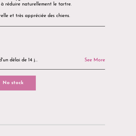
 à réduire naturellement le tartre.
lle et très appréciée des chiens.
epris ni remboursés. Avant tout retour, merci de nous contacter par e-mail ou via notre formulaire de contact afin d'obtenir les modalités de retour. Les frais de retour restent à la charge du client, sauf en cas d'erreur de préparation ou de produit défectueux. La Boutique du Goussatié vous remercie de votre confiance. 🌿🐾
See More
No stock