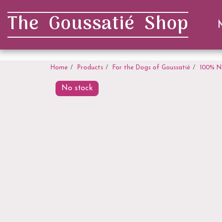
. . .
The Goussatié Shop
Home
Products
For the Dogs of Goussatié
100% N
No stock