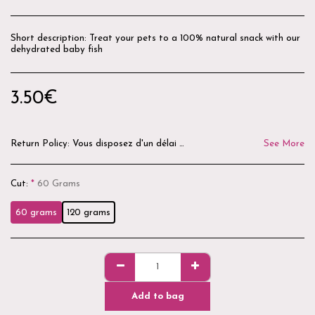
Short description: Treat your pets to a 100% natural snack with our
dehydrated baby fish
3.50
€
Return Policy:
Vous disposez d'un délai de 14 jours après réception de votre commande pour demander un retour. Les produits doivent être neufs, non utilisés, non ouverts et dans leur emballage d'origine. Pour des raisons d'hygiène et de sécurité, les produits ouverts, utilisés ou personnalisés ne peuvent être ni repris ni remboursés. Avant tout retour, merci de nous contacter par e-mail ou via notre formulaire de contact afin d'obtenir les modalités de retour. Les frais de retour restent à la charge du client, sauf en cas d'erreur de préparation ou de produit défectueux. La Boutique du Goussatié vous remercie de votre confiance. 🌿🐾
See More
Cut:
*
60 Grams
60 grams
120 grams
Add to bag