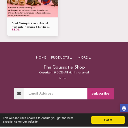
Dried Shrimp 2–4 cm - Natural
treat rich in Omega-3. For dogs,
3.50
€
cats, turtles, rodents, fish, poultry
and birds.
HOME
PRODUCTS
MORE
The Goussatié Shop
Copyright © 2026 All rights reserved
Terms
Subscribe
This website uses cookies to ensure you get the best
Got it!
experience on our website