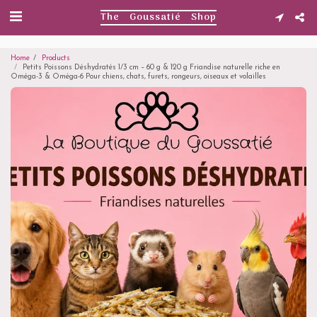
. . .
The Goussatié Shop
Home
Products
Petits Poissons Déshydratés 1/3 cm – 60 g & 120 g Friandise naturelle riche en
Oméga-3 & Oméga-6 Pour chiens, chats, furets, rongeurs, oiseaux et volailles