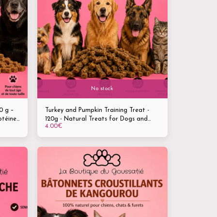
No stock
0 g –
Turkey and Pumpkin Training Treat -
otéines
120g - Natural Treats for Dogs and
4.00
€
Cats