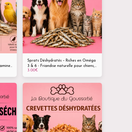
Sprats Déshydratés – Riches en Oméga
tamines
3 & 6 - Friandise naturelle pour chiens,
3.00
€
aux
chats et furets