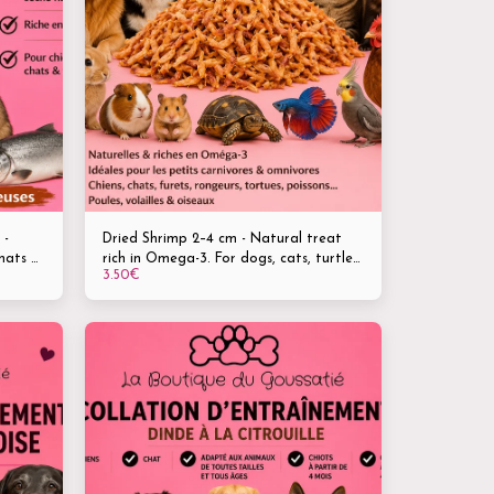
 -
Dried Shrimp 2–4 cm - Natural treat
chats &
rich in Omega-3. For dogs, cats, turtles,
3.50
€
4 mois
rodents, fish, poultry and birds.