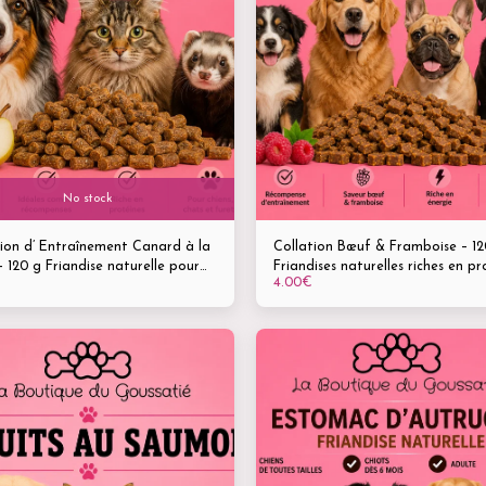
No stock
ion d’ Entraînement Canard à la
Collation Bœuf & Framboise – 12
– 120 g Friandise naturelle pour
Friandises naturelles riches en pr
4.00
€
, chats & furets -Tous âges &
pour chiens
 tailles