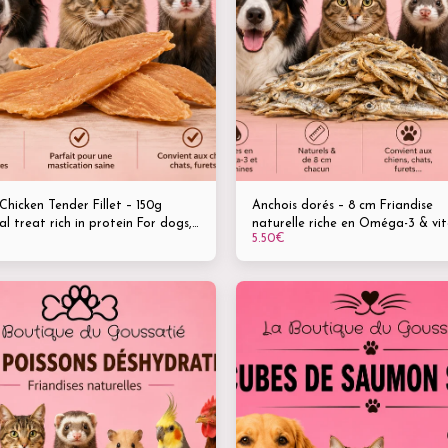
Chicken Tender Fillet – 150g
Anchois dorés – 8 cm Friandise
l treat rich in protein For dogs,
naturelle riche en Oméga-3 & vi
5.50
€
puppies, senior dogs and ferrets
Pour chiens, chats, furets et oise