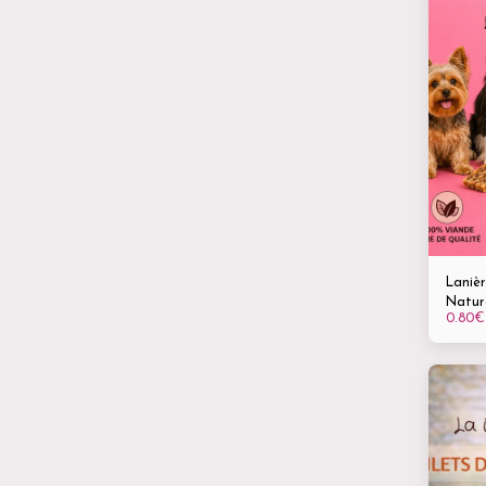
Lanièr
Nature
0.80
€
taille
saine,