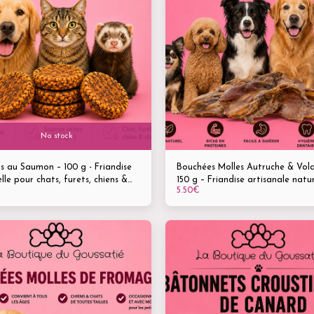
No stock
ts au Saumon – 100 g - Friandise
Bouchées Molles Autruche & Volai
lle pour chats, furets, chiens &
150 g – Friandise artisanale natur
5.50
€
pour chiens & chats -Tous âges &
toutes tailles