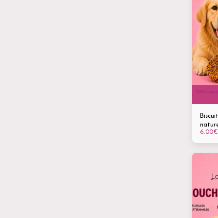
Biscui
nature
6.00
€
chiots