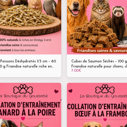
 Poissons Déshydratés 1/3 cm – 60
Cubes de Saumon Séchés – 100 g
urelle riche en
Friandise naturelle pour chiens, 
7.00
€
-3 & Oméga-6 Pour chiens,
furets - Convient aux jeunes dès 
 furets, rongeurs, oiseaux et
et aux seniors
es