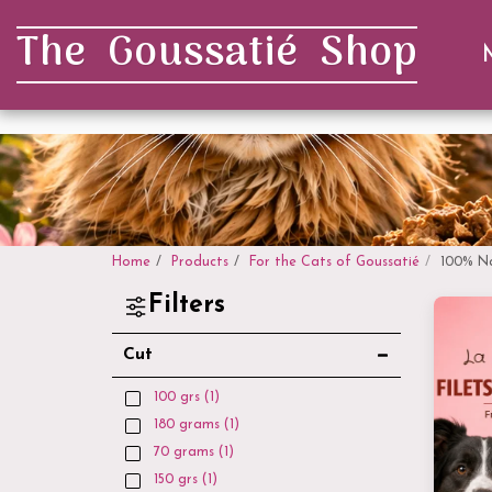
. . .
The Goussatié Shop
Home
Products
For the Cats of Goussatié
100% Na
Filters
Cut
100 grs
(1)
180 grams
(1)
70 grams
(1)
150 grs
(1)