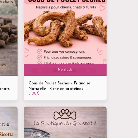
No stock
-
Cous de Poulet Séchés – Friandise
 chats
Naturelle - Riche en protéines –
5.00
€
Mastication saine & gourmande - Pour
Chiens, Chats & Furets