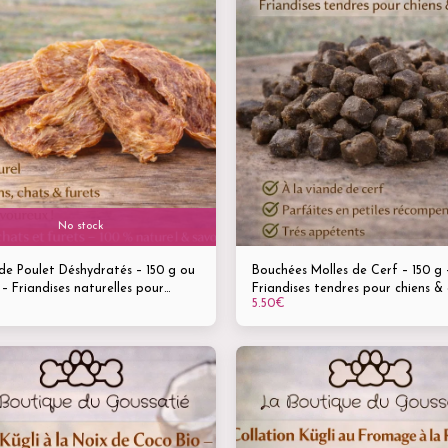
No stock
 de Poulet Déshydratés – 150 g ou
Bouchées Molles de Cerf – 150 g 
– Friandises naturelles pour
Friandises tendres pour chiens &
5.50
€
, chats & furets