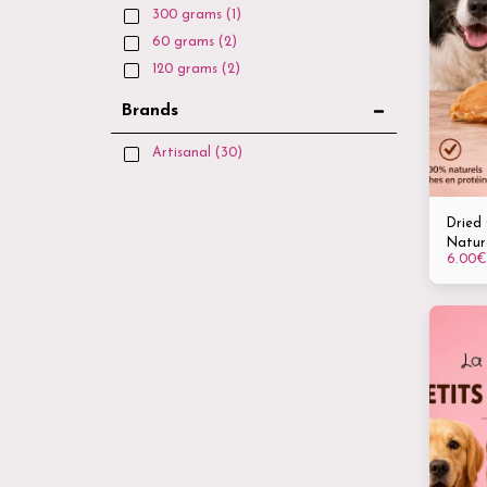
300 grams
(1)
60 grams
(2)
120 grams
(2)
Brands
Artisanal
(30)
Dried 
Natura
6.00
€
cats, 