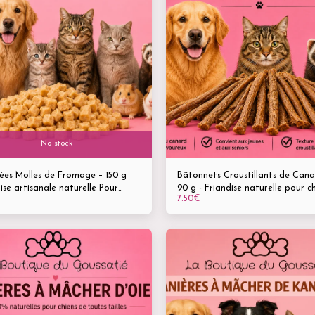
No stock
ées Molles de Fromage – 150 g
Bâtonnets Croustillants de Cana
ise artisanale naturelle Pour
90 g - Friandise naturelle pour ch
7.50
€
 & chats de tous âges et toutes
chats & furets Convient aux jeunes &
s – chiots à seniors
aux seniors