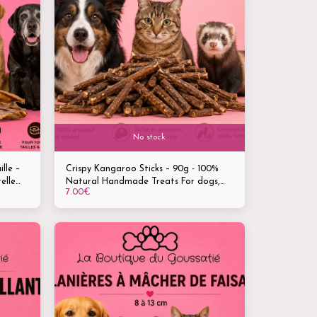
No stock
lle –
Crispy Kangaroo Sticks – 90g - 100%
elle
Natural Handmade Treats For dogs,
7.00
€
cats and ferrets of all ages