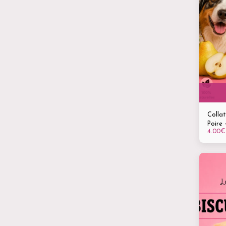
Collat
Poire 
4.00
€
chiens
toutes