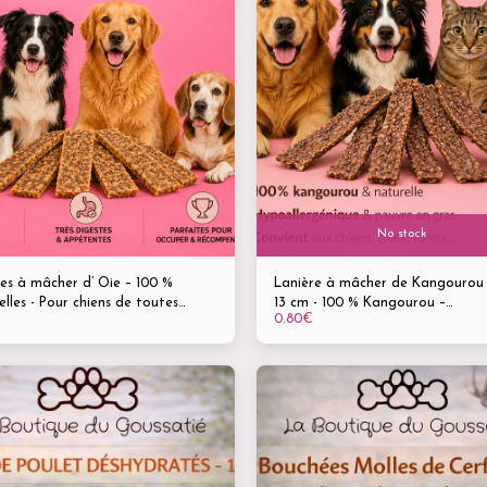
No stock
es à mâcher d’ Oie – 100 %
Lanière à mâcher de Kangourou 
lles - Pour chiens de toutes
13 cm - 100 % Kangourou –
0.80
€
s – Longueur : 8 à 13 cm - Friandise
Hypoallergénique & naturelle Po
 savoureuse & naturelle
chiens, chats et furets