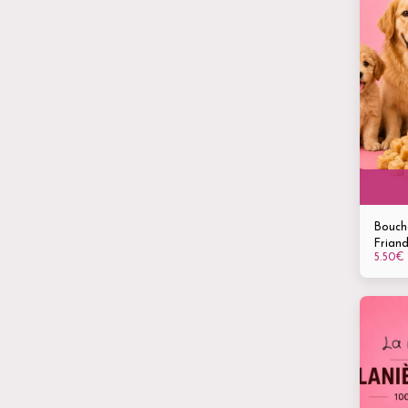
Bouch
Friand
5.50
€
chiens
taille