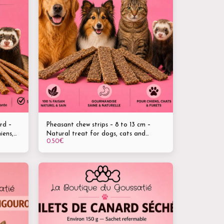
rd –
Pheasant chew strips – 8 to 13 cm –
iens,
Natural treat for dogs, cats and
0.50
€
ferrets – 100% pheasant – Healthy and
natural treat