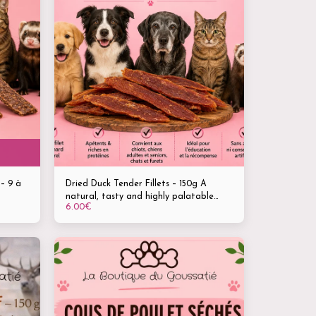
– 9 à
Dried Duck Tender Fillets – 150g A
natural, tasty and highly palatable
6.00
€
ur
treat for dogs, cats and ferrets