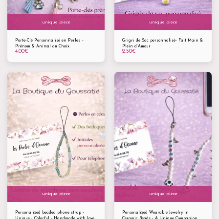
unique piece
unique piece
Porte-Clé Personnalisé en Perles –
Grigri de Sac personnalisé- Fait Main &
Prénom & Animal au Choix
Plein d’Amour
4.00
€
2.50
€
unique piece
unique piece
Personalized beaded phone strap -
Personalized Wearable Jewelry in
Unique - Colorful - Handmade with love
Ceramic Beads - A Unique Companion