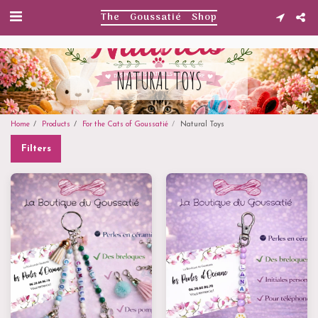
. . .
The Goussatié Shop
NATURAL TOYS
Home
Products
For the Cats of Goussatié
Natural Toys
Filters