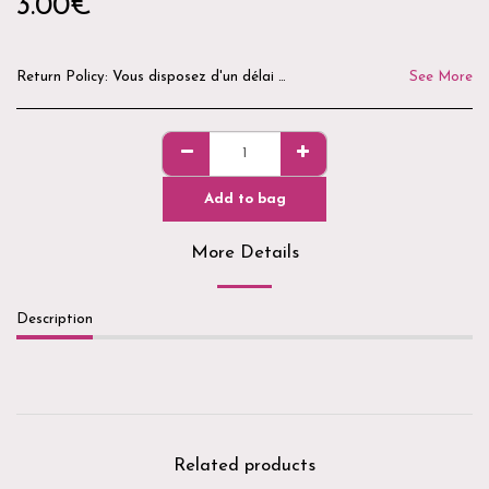
3.00
€
Return Policy:
Vous disposez d'un délai de 14 jours après réception de votre commande pour demander un retour. Les produits doivent être neufs, non utilisés, non ouverts et dans leur emballage d'origine. Pour des raisons d'hygiène et de sécurité, les produits ouverts, utilisés ou personnalisés ne peuvent être ni repris ni remboursés. Avant tout retour, merci de nous contacter par e-mail ou via notre formulaire de contact afin d'obtenir les modalités de retour. Les frais de retour restent à la charge du client, sauf en cas d'erreur de préparation ou de produit défectueux. La Boutique du Goussatié vous remercie de votre confiance. 🌿🐾
See More
Add to bag
More Details
Description
Related products