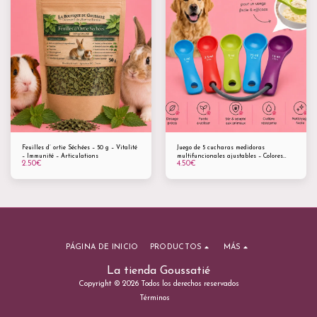
Feuilles d’ ortie Séchées – 50 g – Vitalité
Juego de 5 cucharas medidoras
– Immunité – Articulations
multifuncionales ajustables – Colores
2.50
€
4.50
€
sorpresa
PÁGINA DE INICIO
PRODUCTOS
MÁS
La tienda Goussatié
Copyright © 2026 Todos los derechos reservados
Términos