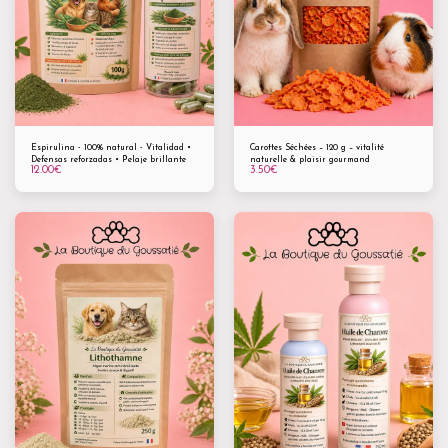
Espirulina - 100% natural - Vitalidad •
Carottes Séchées – 120 g – vitalité
Defensas reforzadas • Pelaje brillante
naturelle & plaisir gourmand
12.00
€
3.50
€