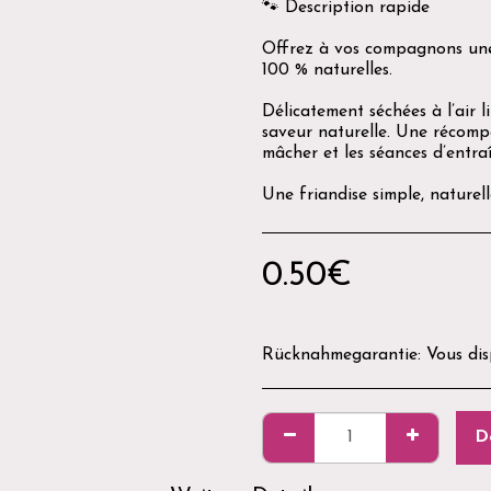
🐾 Description rapide
Offrez à vos compagnons une 
100 % naturelles.
Délicatement séchées à l’air l
saveur naturelle. Une récompe
mâcher et les séances d’entra
Une friandise simple, naturell
0.50
€
Rücknahmegarantie:
Vous disposez d'un délai de 14 jours après réception de votre commande pour demander un retour. Les produits doivent être neufs, non utilisés, non ouverts et dans leur emballage d'origine. Pour des raisons d'hygièn
D