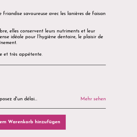
friandise savoureuse avec les lanières de faisan
ibre, elles conservent leurs nutriments et leur
nse idéale pour l’hygiène dentaire, le plaisir de
înement.
e et très appétente.
e et de sécurité, les produits ouverts, utilisés ou personnalisés ne peuvent être ni repris ni remboursés. Avant tout retour, merci de nous contacter par e-mail ou via notre formulaire de contact afin d'obtenir les modalités de retour. Les frais de retour restent à la charge du client, sauf en cas d'erreur de préparation ou de produit défectueux. La Boutique du Goussatié vous remercie de votre confiance. 🌿🐾
Mehr sehen
em Warenkorb hinzufügen