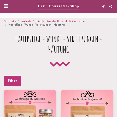
. . .
Der Goussatié-Shop
Startseite
Produkte
Für die Tiere des Bauernhofs Goussatié
Hautpflege - Wunde - Verletzungen - Häutung
HAUTPFLEGE - WUNDE - VERLETZUNGEN -
HÄUTUNG
Filter