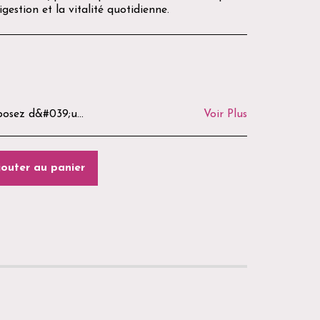
digestion et la vitalité quotidienne.
curité, les produits ouverts, utilisés ou personnalisés ne peuvent être ni repris ni remboursés. Avant tout retour, merci de nous contacter par e-mail ou via notre formulaire de contact afin d&#039;obtenir les modalités de retour. Les frais de retour restent à la charge du client, sauf en cas d&#039;erreur de préparation ou de produit défectueux. La Boutique du Goussatié vous remercie de votre confiance. 🌿🐾
Voir Plus
jouter au panier