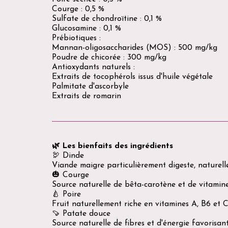
Courge : 0,5 %
Sulfate de chondroïtine : 0,1 %
Glucosamine : 0,1 %
Prébiotiques :
Mannan-oligosaccharides (MOS) : 500 mg/kg
Poudre de chicorée : 300 mg/kg
Antioxydants naturels :
Extraits de tocophérols issus d'huile végétale
Palmitate d'ascorbyle
Extraits de romarin
🌿 Les bienfaits des ingrédients
🦃 Dinde
Viande maigre particulièrement digeste, naturelle
🎃 Courge
Source naturelle de bêta-carotène et de vitamin
🍐 Poire
Fruit naturellement riche en vitamines A, B6 et C
🍠 Patate douce
Source naturelle de fibres et d'énergie favorisant