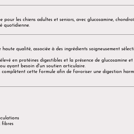
 pour les chiens adultes et seniors, avec glucosamine, chondroït
ité quotidienne.
 haute qualité, associée à des ingrédients soigneusement sélec
élevé en protéines digestibles et la présence de glucosamine e
 ou ayant besoin d'un soutien articulaire.
uits complètent cette formule afin de favoriser une digestion har
culations
 fibres