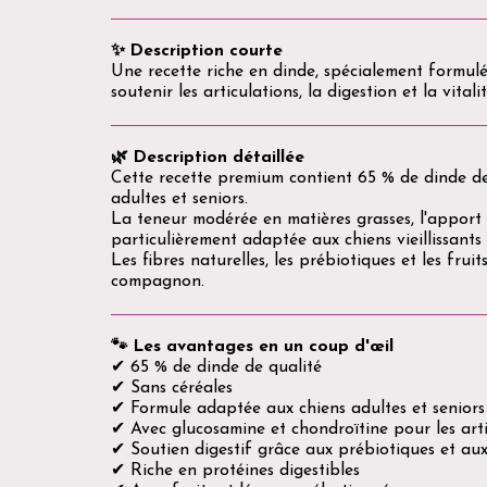
✨ Description courte
Une recette riche en dinde, spécialement formulée
soutenir les articulations, la digestion et la vital
🌿 Description détaillée
Cette recette premium contient 65 % de dinde de
adultes et seniors.
La teneur modérée en matières grasses, l'apport 
particulièrement adaptée aux chiens vieillissants
Les fibres naturelles, les prébiotiques et les fr
compagnon.
🐾 Les avantages en un coup d'œil
✔ 65 % de dinde de qualité
✔ Sans céréales
✔ Formule adaptée aux chiens adultes et seniors
✔ Avec glucosamine et chondroïtine pour les arti
✔ Soutien digestif grâce aux prébiotiques et aux
✔ Riche en protéines digestibles