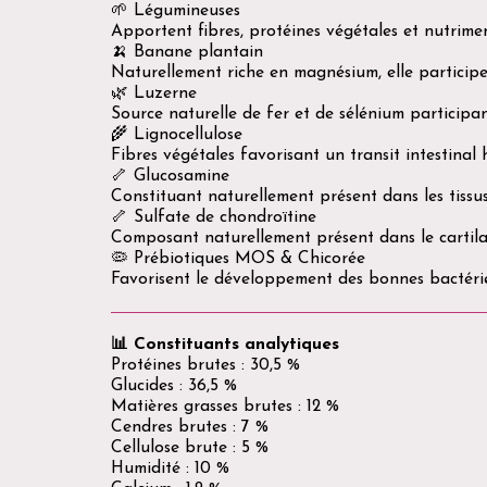
🌱 Légumineuses
Apportent fibres, protéines végétales et nutrime
🍌 Banane plantain
Naturellement riche en magnésium, elle participe
🌿 Luzerne
Source naturelle de fer et de sélénium particip
🌾 Lignocellulose
Fibres végétales favorisant un transit intestinal
🦴 Glucosamine
Constituant naturellement présent dans les tissus 
🦴 Sulfate de chondroïtine
Composant naturellement présent dans le cartilag
🦠 Prébiotiques MOS & Chicorée
Favorisent le développement des bonnes bactéries
📊 Constituants analytiques
Protéines brutes : 30,5 %
Glucides : 36,5 %
Matières grasses brutes : 12 %
Cendres brutes : 7 %
Cellulose brute : 5 %
Humidité : 10 %