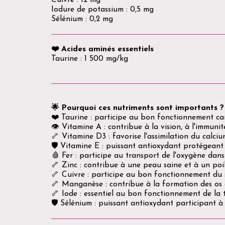
Iodure de potassium : 0,5 mg
Sélénium : 0,2 mg
❤️ Acides aminés essentiels
Taurine : 1 500 mg/kg
🌟 Pourquoi ces nutriments sont importants ?
❤️ Taurine : participe au bon fonctionnement car
👁️ Vitamine A : contribue à la vision, à l'immunit
🦴 Vitamine D3 : favorise l'assimilation du calcium
🛡️ Vitamine E : puissant antioxydant protégeant l
🩸 Fer : participe au transport de l'oxygène dans
🦴 Zinc : contribue à une peau saine et à un poil 
🦴 Cuivre : participe au bon fonctionnement du 
🦴 Manganèse : contribue à la formation des os e
🦴 Iode : essentiel au bon fonctionnement de la 
🛡️ Sélénium : puissant antioxydant participant à 