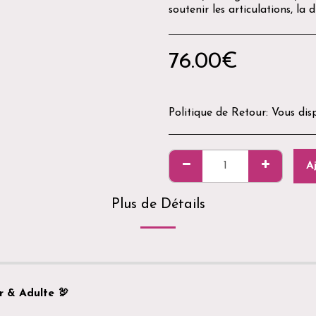
soutenir les articulations, la 
76.00
€
Politique de Retour:
Vous disposez d&#039;un délai de 14 jours après réception de votre commande pour demander un retour. Les produits doivent être neufs, non utilisés, non ouverts et dans leur emballage d&#039;origine. Pour des raisons d&#039;hygiène et de sé
A
Plus de Détails
r & Adulte 🦃