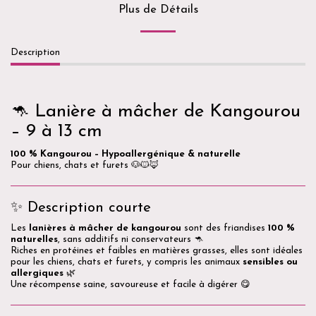
Plus de Détails
Description
🦘 Lanière à mâcher de Kangourou
– 9 à 13 cm
100 % Kangourou – Hypoallergénique & naturelle
Pour chiens, chats et furets 🐶🐱🦊
✨ Description courte
Les
lanières à mâcher de kangourou
sont des friandises
100 %
naturelles
, sans additifs ni conservateurs 🦘
Riches en protéines et faibles en matières grasses, elles sont idéales
pour les chiens, chats et furets, y compris les animaux
sensibles ou
allergiques
🌿
Une récompense saine, savoureuse et facile à digérer 😋