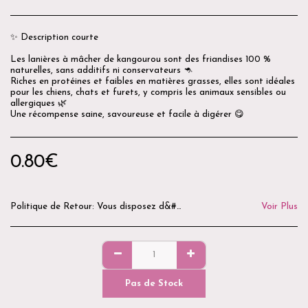
✨ Description courte
Les lanières à mâcher de kangourou sont des friandises 100 %
naturelles, sans additifs ni conservateurs 🦘
Riches en protéines et faibles en matières grasses, elles sont idéales
pour les chiens, chats et furets, y compris les animaux sensibles ou
allergiques 🌿
Une récompense saine, savoureuse et facile à digérer 😋
0.80
€
Politique de Retour:
Vous disposez d&#039;un délai de 14 jours après réception de votre commande pour demander un retour. Les produits doivent être neufs, non utilisés, non ouverts et dans leur emballage d&#039;origine. Pour des raisons d&#039;hygiène et de sécurité, les produits ouverts, utilisés ou personnalisés ne peuvent être ni repris ni remboursés. Avant tout retour, merci de nous contacter par e-mail ou via notre formulaire de contact afin d&#039;obtenir les modalités de retour. Les frais de retour restent à la charge du client, sauf en cas d&#039;erreur de préparation ou de produit défectueux. La Boutique du Goussatié vous remercie de votre confiance. 🌿🐾
Voir Plus
Pas de Stock