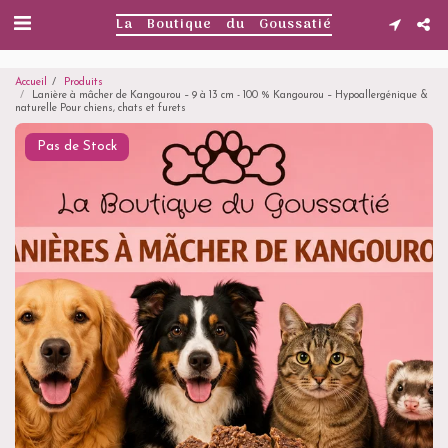
. . .
La Boutique du Goussatié
Accueil
Produits
Lanière à mâcher de Kangourou – 9 à 13 cm - 100 % Kangourou – Hypoallergénique &
naturelle Pour chiens, chats et furets
Pas de Stock