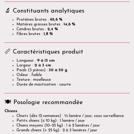
🔬 Constituants analytiques
Protéines brutes :
65,6 %
Matières grasses brutes :
14,6 %
Cendres brutes :
2,4 %
Fibres brutes :
1,8 %
📏 Caractéristiques produit
Longueur :
9 à 13 cm
Largeur :
2 à 3 cm
Poids (3 pièces) :
30 à 50 g
Odeur : faible
Texture : moelleuse
Durée de mastication : courte
🍽️ Posologie recommandée
Chiens
Chiots (dès 12 semaines) : ½ lanière / jour, sous surveillance
Petits chiens (≤ 10 kg) : 1 lanière / jour
Chiens moyens (10–25 kg) : 1 à 2 lanières / jour
Grands chiens (> 25 kg) : 2 à 3 lanières / jour