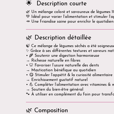
🌟 Description courte
🌿 Un mélange coloré et savoureux de légumes 1
💚 Idéal pour varier l’alimentation et stimuler l’
🥕 Une friandise saine pour enrichir le quotidie
🌿 Description détaillée
🍃 Ce mélange de légumes séchés a été soigneusem
✨ Grâce à ses différentes textures et saveurs natur
• 🌾 Soutenir une digestion harmonieuse
→ Richesse naturelle en fibres
• 🦷 Favoriser l’usure naturelle des dents
→ Mastication bénéfique au quotidien
• 😋 Stimuler l’appétit & la curiosité alimentaire
→ Enrichissement gustatif naturel
• 💪 Compléter l’alimentation avec vitamines & 
→ Soutien du bien-être général
🐾 À utiliser en complément du foin pour trans
🌿 Composition