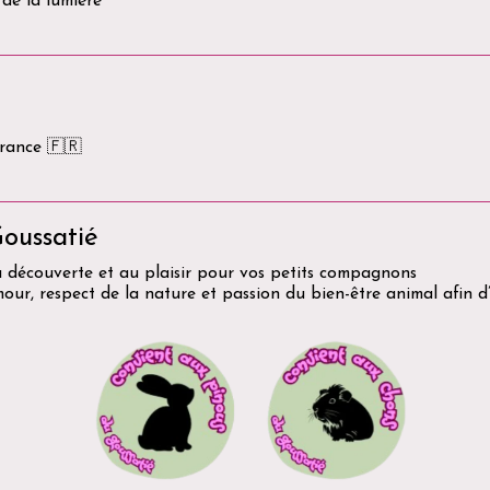
 de la lumière
France 🇫🇷
oussatié
a découverte et au plaisir pour vos petits compagnons
r, respect de la nature et passion du bien-être animal afin d’o