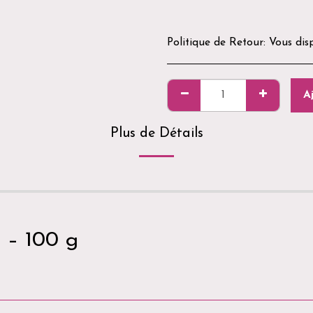
Politique de Retour:
Vous disposez d&#039;un délai de 14 jours après réception de votre commande pour demander un retour. Les produits doivent être neufs, non utilisés, non ouverts et dans leur emballage d&#039;origine. Pour des raisons d&#039;hygiène et de sé
A
Plus de Détails
 – 100 g