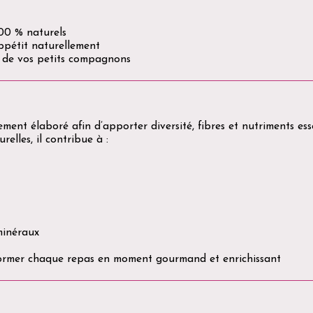
00 % naturels
appétit naturellement
n de vos petits compagnons
ent élaboré afin d’apporter diversité, fibres et nutriments esse
elles, il contribue à :
minéraux
former chaque repas en moment gourmand et enrichissant