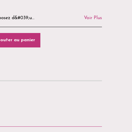
curité, les produits ouverts, utilisés ou personnalisés ne peuvent être ni repris ni remboursés. Avant tout retour, merci de nous contacter par e-mail ou via notre formulaire de contact afin d&#039;obtenir les modalités de retour. Les frais de retour restent à la charge du client, sauf en cas d&#039;erreur de préparation ou de produit défectueux. La Boutique du Goussatié vous remercie de votre confiance. 🌿🐾
Voir Plus
jouter au panier