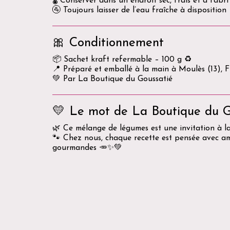
🌡️ Conserver dans un endroit sec, frais et à l’abri
🚰 Toujours laisser de l’eau fraîche à disposition
🎀 Conditionnement
📦 Sachet kraft refermable – 100 g ♻️
📍 Préparé et emballé à la main à Moulès (13), 
💚 Par La Boutique du Goussatié
💛 Le mot de La Boutique du G
🌿 Ce mélange de légumes est une invitation à l
🐾 Chez nous, chaque recette est pensée avec amou
gourmandes 🥕✨💚