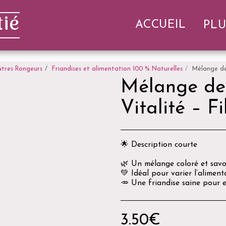
ié
ACCUEIL
PLU
utres Rongeurs
Friandises et alimentation 100 % Naturelles
Mélange de
Mélange de
Vitalité – 
🌟 Description courte
🌿 Un mélange coloré et sav
💚 Idéal pour varier l’aliment
🥕 Une friandise saine pour e
3.50
€