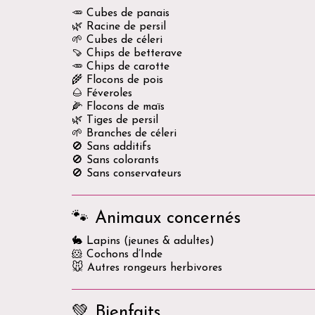
🥕 Cubes de panais
🌿 Racine de persil
🌱 Cubes de céleri
🍠 Chips de betterave
🥕 Chips de carotte
🌾 Flocons de pois
🌰 Féveroles
🌽 Flocons de maïs
🌿 Tiges de persil
🌱 Branches de céleri
🚫 Sans additifs
🚫 Sans colorants
🚫 Sans conservateurs
🐾 Animaux concernés
🐇 Lapins (jeunes & adultes)
🐹 Cochons d’Inde
🐭 Autres rongeurs herbivores
💚 Bienfaits