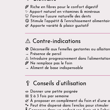
🌾 Riche en fibres pour le confort digestif
✨ Apport naturel en vitamines & minéraux
🦷 Favorise l’usure naturelle des dents
😋 Stimule l’appétit & l’enrichissement alimentai
🌿 Apporte variété & plaisir gustatif
⚠️ Contre-indications
🚫 Déconseillé aux femelles gestantes ou allaitan
→ Présence de persil
⚠️ Introduire progressivement dans l’alimentatio
🌾 Ne remplace pas le foin
→ Aliment de base indispensable
🥄 Conseils d’utilisation
🥗 Donner une petite poignée
📅 2 à 3 fois par semaine
🌿 À proposer en complément du foin et d’une a
🐾 Peut être dispersé dans l’enclos pour stimuler