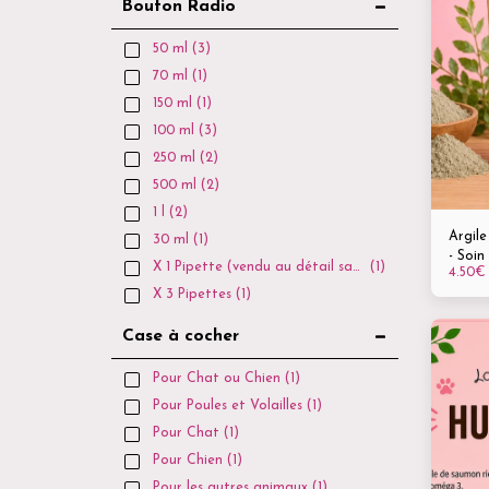
Bouton Radio
50 ml
(3)
70 ml
(1)
150 ml
(1)
100 ml
(3)
250 ml
(2)
500 ml
(2)
1 l
(2)
Argile
30 ml
(1)
- Soin
X 1 Pipette (vendu au détail sans boite ni notice)
(1)
4.50
€
les a
X 3 Pipettes
(1)
Case à cocher
Pour Chat ou Chien
(1)
Pour Poules et Volailles
(1)
Pour Chat
(1)
Pour Chien
(1)
Pour les autres animaux
(1)