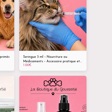
mprimés
Seringue 3 ml – Nourriture ou
Médicaments – Accessoire pratique et
1.00
€
sans
précis pour les soins de vos animaux
its