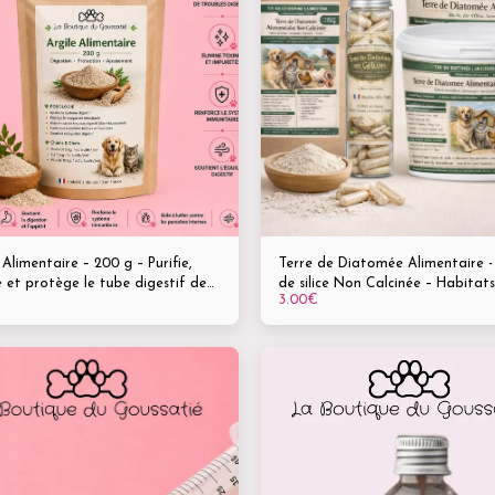
Terre de Diatomée Alimentaire -
 Alimentaire – 200 g – Purifie,
de silice Non Calcinée – Habitat
 et protège le tube digestif de
3.00
€
Poulaillers 95 % Silice Naturelle (
nimaux
Vermifuge naturel – Antiparasita
Détoxifiant – Absorbant 🐾 Chiens •
Chats • Volailles • Chevaux • Ron
Animaux de ferme