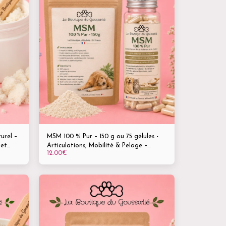
urel –
MSM 100 % Pur – 150 g ou 75 gélules -
 et
Articulations, Mobilité & Pelage –
12.00
€
ion -
Complément naturel pour chiens,
chevaux et furets – Disponible en
rme
poudre ou en gélules