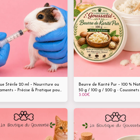
ue Stérile 20 ml – Nourriture ou
Beurre de Karité Pur – 100 % Nat
aments – Précise & Pratique pour
50 g / 100 g / 200 g - Coussinets
3.00
€
es animaux
museaux - Réparateur - Hydratat
Peau & Pelage - Chiens, Chats,
Chevaux, NAC & Animaux de fe