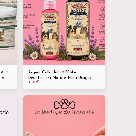
 95 %
Argent Colloïdal 20 PPM –
s &
Désinfectant Naturel Multi-Usages –
4.00
€
E551c) –
Spray 50 ml & 100 ml - Plaies • Mycoses
ire –
• Otites • Yeux • Hygiène globale
geurs •