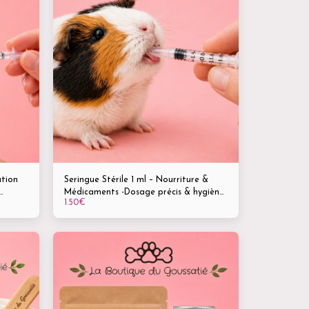
ation
Seringue Stérile 1 ml – Nourriture &
Médicaments -Dosage précis & hygiène
1.50
€
soin
optimale -Chiens, chats, rongeurs,
oiseaux & volailles