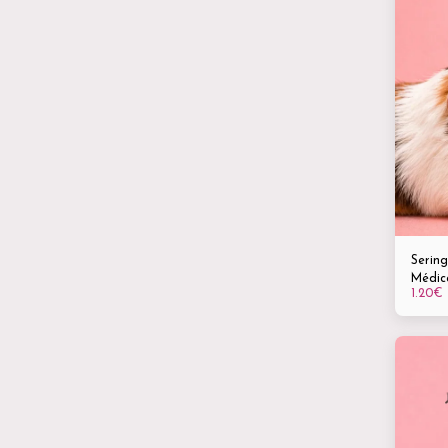
Sering
Médic
1.20
€
optima
oiseau