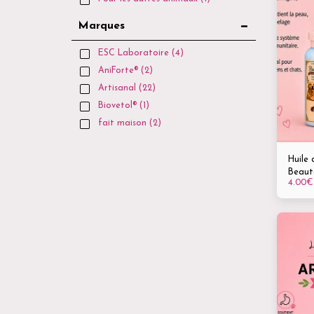
Marques
ESC Laboratoire
(4)
AniForte®
(2)
Artisanal
(22)
Biovetol®
(1)
fait maison
(2)
Huile 
Beauté
4.00
€
Souple
Compl