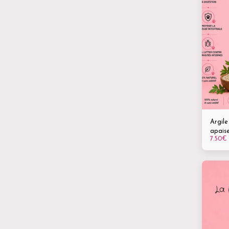
Argile
apaise
7.50
€
vos a