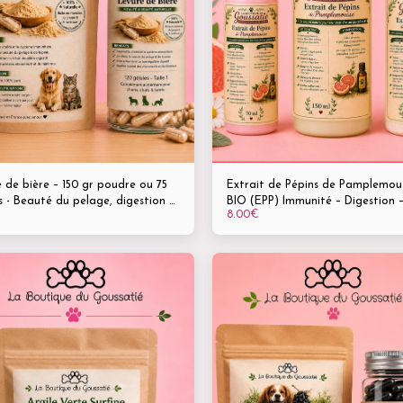
 de bière – 150 gr poudre ou 75
Extrait de Pépins de Pamplemou
s - Beauté du pelage, digestion &
BIO (EPP) Immunité – Digestion –
8.00
€
ité renforcée - Complément
Hygiène bucco-dentaire Flacons 
el pour animaux
70 ml • 150 ml