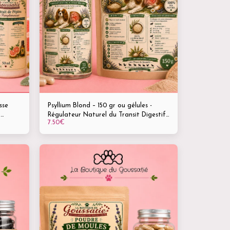
sse
Psyllium Blond – 150 gr ou gélules -
Régulateur Naturel du Transit Digestif
7.50
€
50 ml •
– Complément naturel pour la santé
intestinale des animaux – Disponible en
poudre ou en gélules