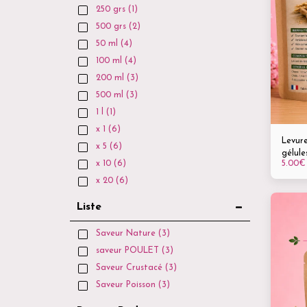
250 grs
(1)
500 grs
(2)
50 ml
(4)
100 ml
(4)
200 ml
(3)
500 ml
(3)
1 l
(1)
x 1
(6)
Levure
x 5
(6)
gélule
5.00
€
x 10
(6)
immun
natur
x 20
(6)
Liste
Saveur Nature
(3)
saveur POULET
(3)
Saveur Crustacé
(3)
Saveur Poisson
(3)