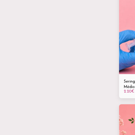
Sering
Médic
2.20
€
tous l