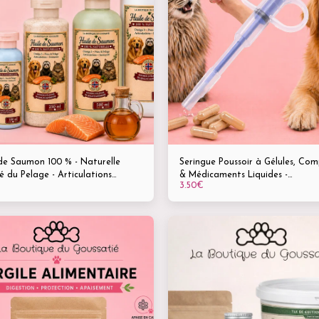
de Saumon 100 % - Naturelle
Seringue Poussoir à Gélules, Co
 du Pelage - Articulations
& Médicaments Liquides -
3.50
€
s - Immunité Boostée -
Administration facile, rapide et 
ément riche en Oméga-3
stress -Chiens, chats, lapins & pet
animaux