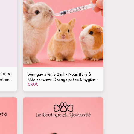
 100 %
Seringue Stérile 2 ml – Nourriture &
aisons
Médicaments -Dosage précis & hygiène
0.80
€
aux
optimale -Chiens, chats, rongeurs,
oiseaux & volailles