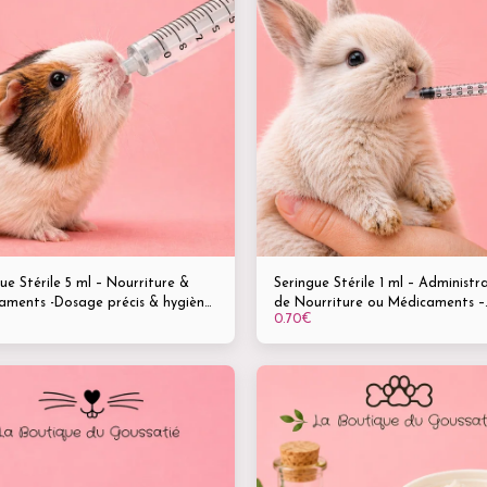
ue Stérile 5 ml – Nourriture &
Seringue Stérile 1 ml – Administr
aments -Dosage précis & hygiène
de Nourriture ou Médicaments –
0.70
€
le -Chiens, chats, rongeurs,
Accessoire indispensable pour le 
x & volailles
des petits animaux