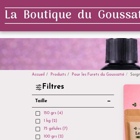
. . .
La Boutique du Goussat
Accueil
Produits
Pour les Furets du Goussatié
Soig
Filtres
Taille
150 grs
(4)
1 kg
(2)
75 gélules
(7)
100 grs
(2)