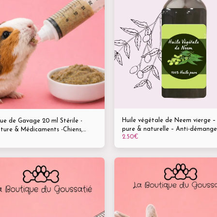
Huile végétale de Neem vierge –
ue de Gavage 20 ml Stérile -
pure & naturelle – Anti-démange
iture & Médicaments -Chiens,
2.50
€
| Insectifuge naturel | Tous anim
 lapins, rongeurs, oiseaux &
es