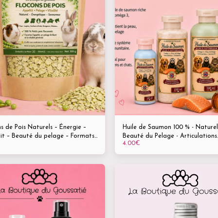
s de Pois Naturels – Énergie –
Huile de Saumon 100 % - Naturel
it – Beauté du pelage – Formats
Beauté du Pelage - Articulations
4.00
€
g – 300 g – 500
Souples - Immunité Boostée -
Complément riche en Oméga-3