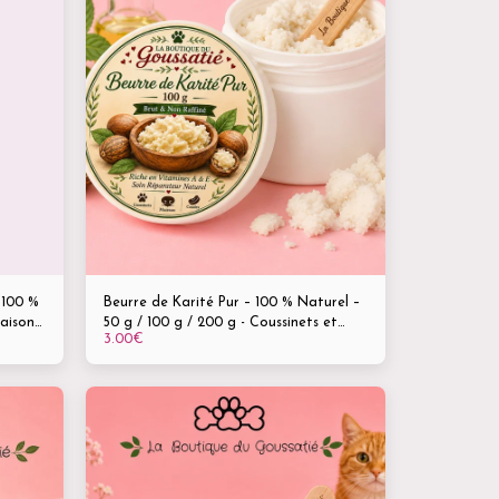
 100 %
Beurre de Karité Pur – 100 % Naturel –
aisons
50 g / 100 g / 200 g - Coussinets et
3.00
€
aux
museaux - Réparateur - Hydratation -
Peau & Pelage - Chiens, Chats,
Chevaux, NAC & Animaux de ferme