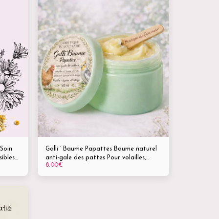
 Soin
Galli ’ Baume Papattes Baume naturel
ibles
anti-gale des pattes Pour volailles,
8.00
€
oiseaux, chèvres, moutons, lamas et
autres petits sabots