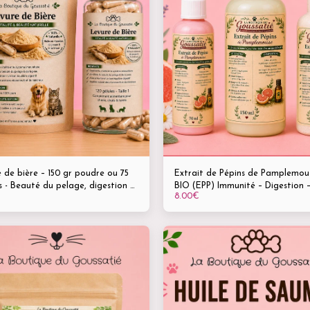
 de bière – 150 gr poudre ou 75
Extrait de Pépins de Pamplemou
s - Beauté du pelage, digestion &
BIO (EPP) Immunité – Digestion –
8.00
€
ité renforcée - Complément
Hygiène bucco-dentaire Flacons 
el pour animaux
70 ml • 150 ml