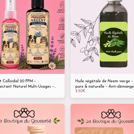
Huile végétale de Neem vierge –
t Colloïdal 20 PPM –
pure & naturelle – Anti-démange
ectant Naturel Multi-Usages –
2.50
€
| Insectifuge naturel | Tous anim
50 ml & 100 ml - Plaies • Mycoses
es • Yeux • Hygiène globale