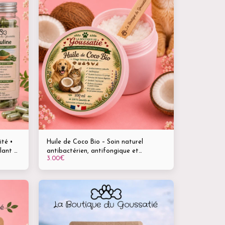
ité •
Huile de Coco Bio – Soin naturel
lant 🐾
antibactérien, antifongique et
3.00
€
gélules
antiparasitaire – Pour chiens, chats,
rongeurs, oiseaux, tortues, chevaux,
ânes, chèvres et autres animaux