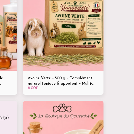
le
Avoine Verte – 500 g – Complément
naturel tonique & appétent – Multi-
8.00
€
espèces