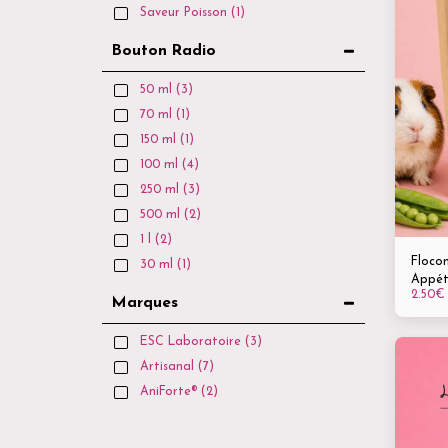
Saveur Poisson
(1)
Bouton Radio
50 ml
(3)
70 ml
(1)
150 ml
(1)
100 ml
(4)
250 ml
(3)
500 ml
(2)
1 l
(2)
Flocon
30 ml
(1)
Appét
2.50
€
: 150 
Marques
ESC Laboratoire
(3)
Artisanal
(7)
AniForte®
(2)