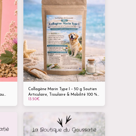
Collagène Marin Type I – 50 g Soutien
eau
Articulaire, Tissulaire & Mobilité 100 %
13.50
€
naturel – Qualité premium – Universel
animaux