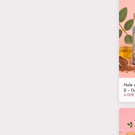
Huile 
D – O
4.00
€
nature