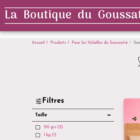
. . .
La Boutique du Goussat
Accueil
Produits
Pour les Volailles du Goussatié
Soi
Filtres
Taille
150 grs
(2)
1 kg
(1)