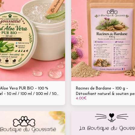
 Aloe Vera PUR BIO – 100 %
Racines de Bardane – 100 g –
l – 50 ml / 100 ml / 200 ml / 500
Détoxifiant naturel & soutien p
4.00
€
ydratation - Réparation -
pour animaux
ement - Tous animaux – Peaux
les, irritées, abîmées