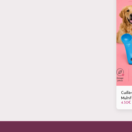
Cuillè
4.50
€