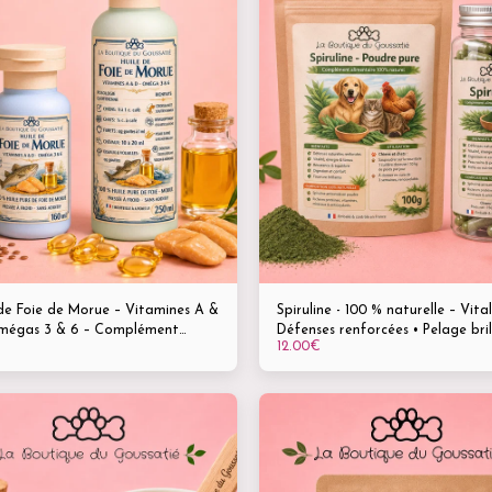
de Foie de Morue – Vitamines A &
Spiruline - 100 % naturelle – Vital
mégas 3 & 6 – Complément
Défenses renforcées • Pelage bril
12.00
€
l pour la vitalité de vos animaux
Disponible en poudre 100 g & en 