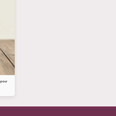
 pour
tion -
es &