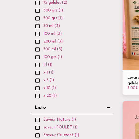
75 gélules
(2)
300 grs
(1)
500 grs
(1)
50 ml
(3)
100 ml
(3)
200 ml
(3)
500 ml
(3)
100 grs
(1)
1 l
(1)
x 1
(1)
Levure
x 5
(1)
gélule
5.00
€
x 10
(1)
immun
natur
x 20
(1)
Liste
Saveur Nature
(1)
saveur POULET
(1)
Saveur Crustacé
(1)