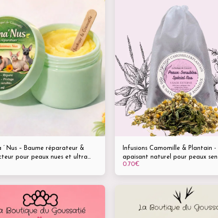
 ’ Nus – Baume réparateur &
Infusions Camomille & Plantain -
teur pour peaux nues et ultra
apaisant naturel pour peaux sens
0.70
€
les (rats, cochons d’inde, chiens et
ou irritées
nus) – 50 ml