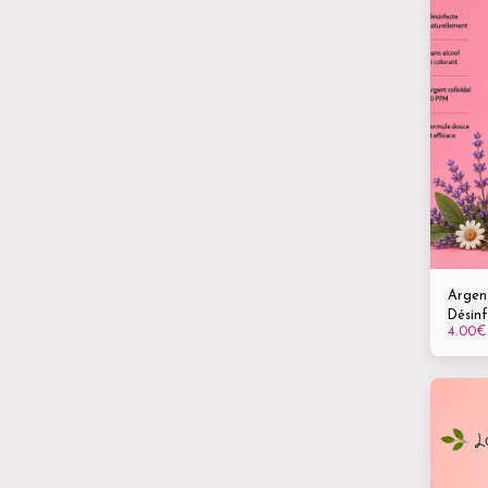
Argen
Désinf
4.00
€
Spray 
• Otit