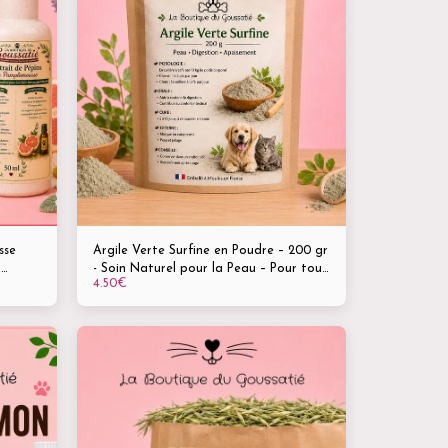
sse
Argile Verte Surfine en Poudre – 200 gr
- Soin Naturel pour la Peau – Pour tous
4.50
€
50 ml •
les animaux